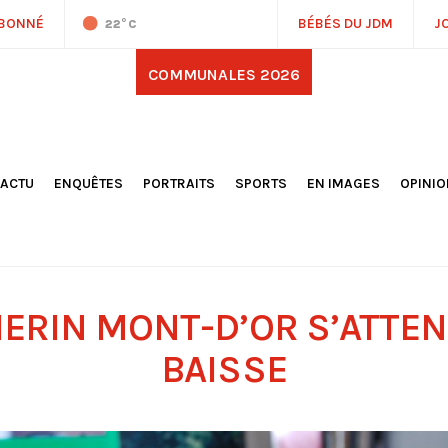
ABONNÉ
BÉBÉS DU JDM
J
22
°C
COMMUNALES 2026
'ACTU
ENQUÊTES
PORTRAITS
SPORTS
EN IMAGES
OPINI
OCIÉTÉ
FOOTBALL
DÉCOUVERTE DE NOS
DESSI
EPORTAGES
OMNISPORTS
VILLES ET VILLAGES
ÉDITOS
OLITIQUE
RÉSULTATS / CLASSEMENTS
GALERIES PHOTOS
LA CHR
LECTIONS 2026
PARIS 2024
VIDÉOS
DUBAT
ERROIR
POINTS
HERIN MONT-D’OR S’ATTEN
ULTURE
LANÈTE
BAISSE