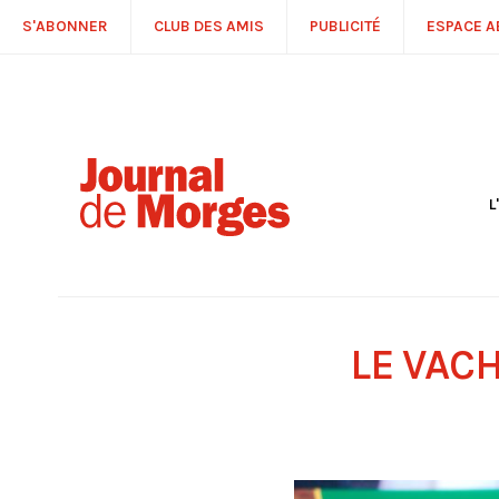
S'ABONNER
CLUB DES AMIS
PUBLICITÉ
ESPACE 
L
S
R
P
É
T
LE VAC
C
P