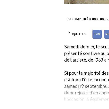
PAR
DAPHNÉ DOSSIOS
, 
ÉTIQUETTES:
LIVRE
MO
Samedi dernier, le scu
présenté son livre au p
de l’artiste, de 1963 à 
Si pour la majorité d
est loin d’être inconn
samedi 19 septembre, s
donc réjouis d’en appre
l’occasion, a égalemen