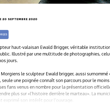
LE 20 SEPTEMBRE 2020
RGES
lpteur haut-valaisan Ewald Brigger, véritable instituti
ublic. Illustré par une multitude de photographies, celu
nos jours.
es Morgiens le sculpteur Ewald brigger, aussi surnomm
u, seule une poignée connaît son parcours pour le moins
es fans venus en nombre pour la présentation officielle
ndre plus sur «l’histoire derrière le marteau». La munic
t exprimé son intérêt pour l’ouvrage.