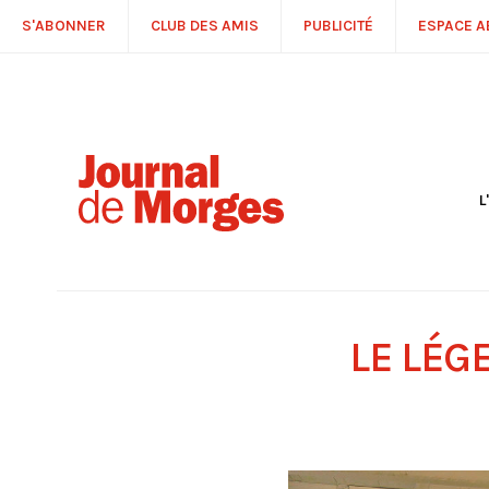
S'ABONNER
CLUB DES AMIS
PUBLICITÉ
ESPACE 
L
S
R
P
É
T
LE LÉG
C
P