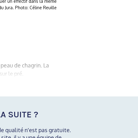
tuer un effectif dans la même
u Jura. Photo: Céline Reuille
 peau de chagrin. La
ur le pré.
A SUITE ?
de qualité n'est pas gratuite.
 site, il y a une équipe de