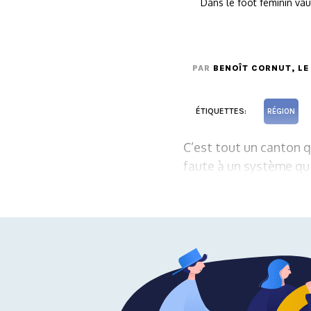
Dans le foot féminin vau
PAR
BENOÎT CORNUT
, LE
ÉTIQUETTES:
RÉGION
C’est tout un canton q
faute à un système qui