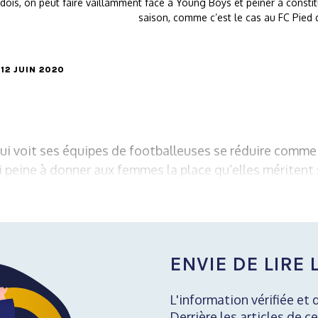
dois, on peut faire vaillamment face à Young Boys et peiner à consti
saison, comme c’est le cas au FC Pied d
 12 JUIN 2020
ui voit ses équipes de footballeuses se réduire comme
 peine à donner aux femmes la place qu’elles méritent s
ENVIE DE LIRE L
L'information vérifiée et 
Derrière les articles de ce