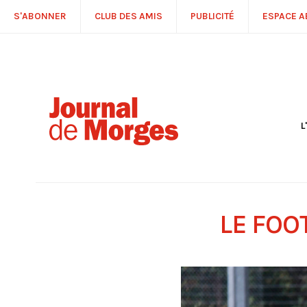
S'ABONNER
CLUB DES AMIS
PUBLICITÉ
ESPACE 
L
S
R
P
É
T
LE FOO
C
P