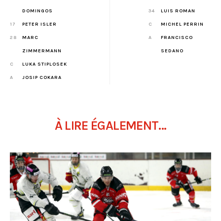
DOMINGOS
34
LUIS ROMAN
17
PETER ISLER
C
MICHEL PERRIN
28
MARC
A
FRANCISCO
ZIMMERMANN
SEDANO
C
LUKA STIPLOSEK
A
JOSIP COKARA
À LIRE ÉGALEMENT...