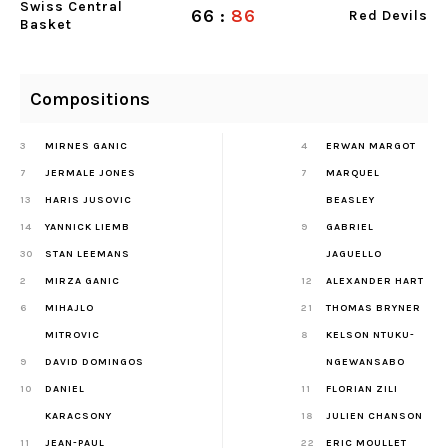
Swiss Central
66
:
86
Red Devils
Basket
Compositions
3
MIRNES GANIC
4
ERWAN MARGOT
7
JERMALE JONES
7
MARQUEL
13
HARIS JUSOVIC
BEASLEY
14
YANNICK LIEMB
9
GABRIEL
30
STAN LEEMANS
JAGUELLO
2
MIRZA GANIC
12
ALEXANDER HART
6
MIHAJLO
21
THOMAS BRYNER
MITROVIC
8
KELSON NTUKU-
9
DAVID DOMINGOS
NGEWANSABO
10
DANIEL
11
FLORIAN ZILI
KARACSONY
18
JULIEN CHANSON
11
JEAN-PAUL
22
ERIC MOULLET