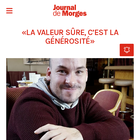
«LA VALEUR SÛRE, C’EST LA
GÉNÉROSITÉ»