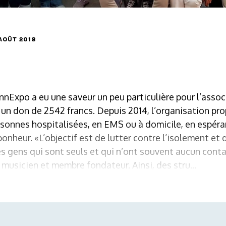
 AOÛT 2018
nExpo a eu une saveur un peu particulière pour l’asso
u un don de 2542 francs. Depuis 2014, l’organisation pr
sonnes hospitalisées, en EMS ou à domicile, en espéran
onheur. «L’objectif est de lutter contre l’isolement et 
s gens qui sont seuls et qui n’ont souvent aucun contac
 musicien et membre fondateur. Ainsi, des stru...