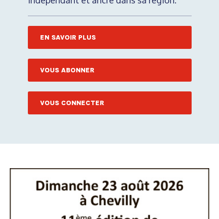
indépendant et ancré dans sa région.
EN SAVOIR PLUS
VOUS ABONNER
VOUS CONNECTER