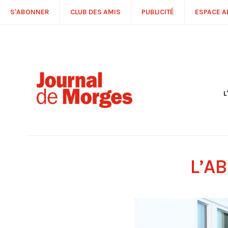
S'ABONNER
CLUB DES AMIS
PUBLICITÉ
ESPACE 
L
S
R
P
É
T
L’A
C
P