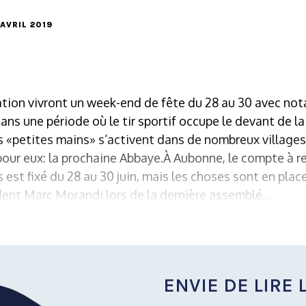
 AVRIL 2019
lation vivront un week-end de fête du 28 au 30 avec no
ns une période où le tir sportif occupe le devant de l
s «petites mains» s’activent dans de nombreux villages 
pour eux: la prochaine Abbaye.À Aubonne, le compte à r
 est fixé du 28 au 30 juin, mais les choses sont en plac
dent Marc Morandi lors de la dernière assemblé...
ENVIE DE LIRE L