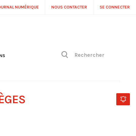
OURNAL NUMÉRIQUE
NOUS CONTACTER
SE CONNECTER
ONS
NS
ONIQUE DE PHILIPPE
H
 DE VUE
IÈGES