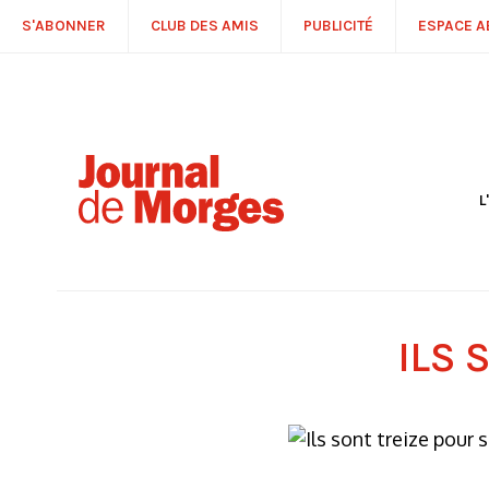
S'ABONNER
CLUB DES AMIS
PUBLICITÉ
ESPACE 
L
S
R
P
É
T
ILS 
C
P