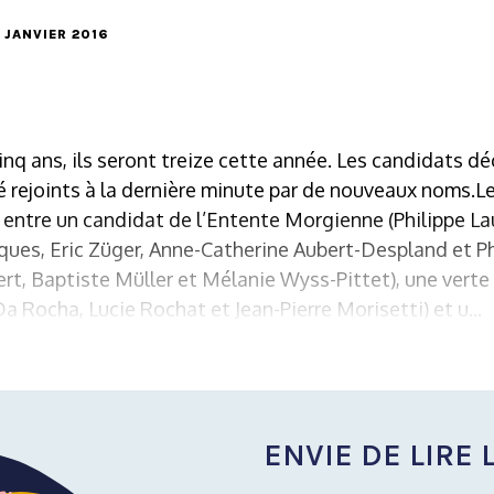
2 JANVIER 2016
 cinq ans, ils seront treize cette année. Les candidats d
é rejoints à la dernière minute par de nouveaux noms.
entre un candidat de l’Entente Morgienne (Philippe La
aques, Eric Züger, Anne-Catherine Aubert-Despland et Phi
rt, Baptiste Müller et Mélanie Wyss-Pittet), une verte (
a Rocha, Lucie Rochat et Jean-Pierre Morisetti) et u...
ENVIE DE LIRE L