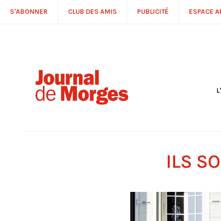
S'ABONNER
CLUB DES AMIS
PUBLICITÉ
ESPACE 
L
S
R
P
É
T
ILS S
C
P