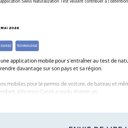
application Swiss Naturalization Test veulent contribuer à l’obtentio
1 MAI 2026
SUISSE
TECHNOLOGIE
 une application mobile pour s’entraîner au test de natu
rendre davantage sur son pays et sa région.
ions mobiles pour le permis de voiture, de bateau et mê
ndant, Vincenzo Casini a voulu donner un...