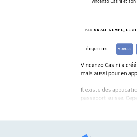
Vincenzo Casini et son 
PAR
SARAH REMPE
, LE 3
ÉTIQUETTES:
MORGES
Vincenzo Casini a créé
mais aussi pour en app
Il existe des applicat
passeport suisse. Cepe