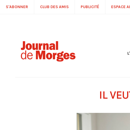
S'ABONNER
CLUB DES AMIS
PUBLICITÉ
ESPACE 
L
S
R
P
É
T
IL VE
C
P