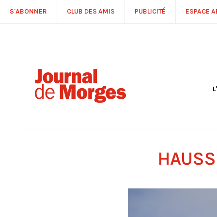
S'ABONNER
CLUB DES AMIS
PUBLICITÉ
ESPACE 
L
S
R
P
É
T
HAUSSE
C
P