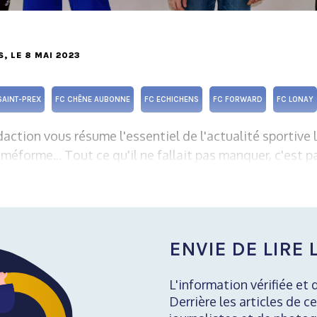
S
, LE 8 MAI 2023
SAINT-PREX
FC CHÊNE AUBONNE
FC ECHICHENS
FC FORWARD
FC LONAY
action vous résume l'essentiel de l'actualité sportive l
méforme... Tout ce qu'il ne fallait pas manquer, c'est par
ENVIE DE LIRE L
L'information vérifiée et 
Derrière les articles de ce