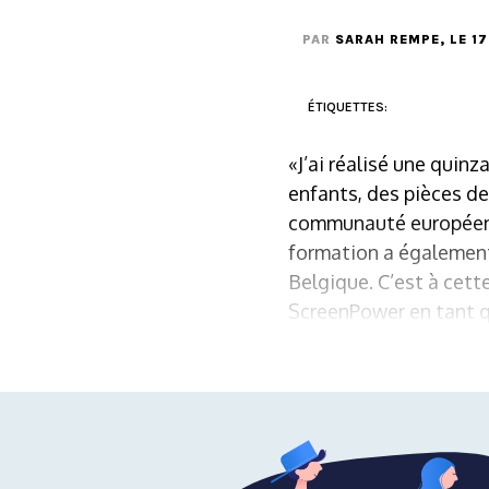
PAR
SARAH REMPE
, LE 
ÉTIQUETTES:
«J’ai réalisé une quinz
enfants, des pièces de
communauté européenn
formation a également 
Belgique. C’est à cett
ScreenPower en tant qu