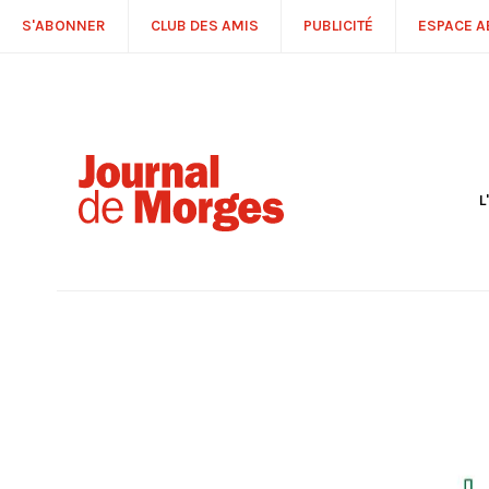
S'ABONNER
CLUB DES AMIS
PUBLICITÉ
ESPACE 
L
S
R
P
É
T
C
P