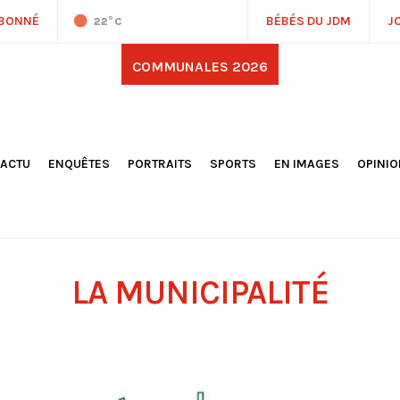
ABONNÉ
BÉBÉS DU JDM
J
22
°C
COMMUNALES 2026
'ACTU
ENQUÊTES
PORTRAITS
SPORTS
EN IMAGES
OPINI
OCIÉTÉ
FOOTBALL
DÉCOUVERTE DE NOS
DESSI
EPORTAGES
OMNISPORTS
VILLES ET VILLAGES
ÉDITOS
OLITIQUE
RÉSULTATS / CLASSEMENTS
GALERIES PHOTOS
LA CHR
LECTIONS 2026
PARIS 2024
VIDÉOS
DUBAT
ERROIR
POINTS
LA MUNICIPALITÉ
ULTURE
LANÈTE