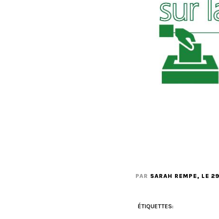
PAR
SARAH REMPE
, LE 
ÉTIQUETTES: