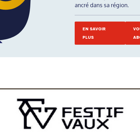
ancré dans sa région.
EN SAVOIR
VO
PLUS
AB