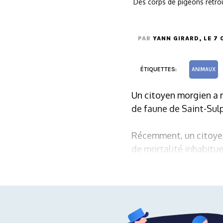
Des corps de pigeons retro
PAR
YANN GIRARD
, LE 7
ÉTIQUETTES:
ANIMAUX
Un citoyen morgien a r
de faune de Saint-Sulp
Récemment, un citoyen 
de mortalité inhabitue