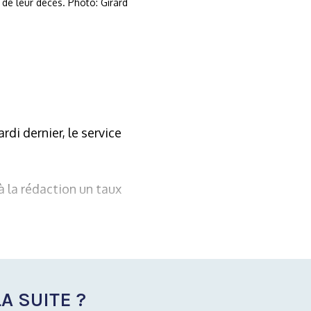
de leur décès. Photo: Girard
di dernier, le service
à la rédaction un taux
A SUITE ?