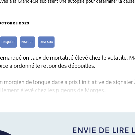
uvés à la Grand-Rue subissent une autopsie pour déterminer la cause 
 OCTOBRE 2023
ENQUÊTE
NATURE
OISEAUX
emarqué un taux de mortalité élevé chez le volatile. Mar
ice a ordonné le retour des dépouilles.
morgien de longue date a pris l’initiative de signaler 
llement élevé chez les pigeons de Morges...
ENVIE DE LIRE L