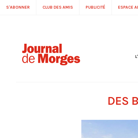
S'ABONNER
CLUB DES AMIS
PUBLICITÉ
ESPACE 
L
S
R
P
É
T
DES B
C
P