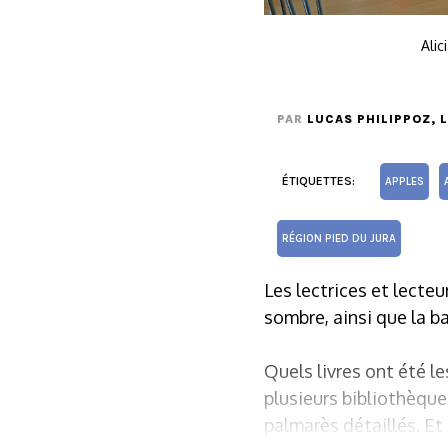
Alic
PAR
LUCAS PHILIPPOZ
, 
ÉTIQUETTES:
APPLES
RÉGION PIED DU JURA
Les lectrices et lecteu
sombre, ainsi que la b
Quels livres ont été l
plusieurs bibliothèque
palmarès détaillés. Et