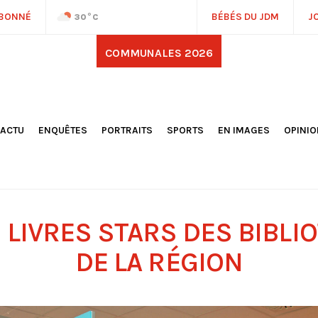
ABONNÉ
BÉBÉS DU JDM
J
30
°C
COMMUNALES 2026
'ACTU
ENQUÊTES
PORTRAITS
SPORTS
EN IMAGES
OPINI
OCIÉTÉ
FOOTBALL
DÉCOUVERTE DE NOS
DESSI
EPORTAGES
OMNISPORTS
VILLES ET VILLAGES
ÉDITOS
OLITIQUE
RÉSULTATS / CLASSEMENTS
GALERIES PHOTOS
LA CHR
LECTIONS 2026
PARIS 2024
VIDÉOS
DUBAT
ERROIR
POINTS
S LIVRES STARS DES BIBL
ULTURE
LANÈTE
DE LA RÉGION