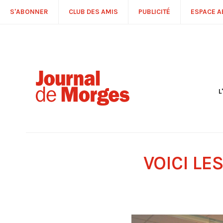
S'ABONNER
CLUB DES AMIS
PUBLICITÉ
ESPACE 
L
S
R
P
É
T
VOICI LE
C
P