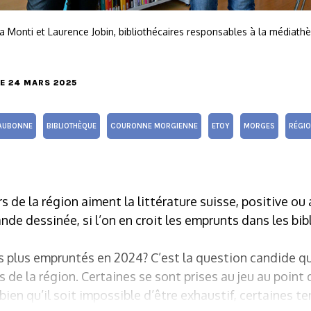
ia Monti et Laurence Jobin, bibliothécaires responsables à la médiathè
LE 24 MARS 2025
AUBONNE
BIBLIOTHÈQUE
COURONNE MORGIENNE
ETOY
MORGES
RÉGIO
rs de la région aiment la littérature suisse, positive ou 
ande dessinée, si l’on en croit les emprunts dans les bi
es plus empruntés en 2024? C’est la question candide 
s de la région. Certaines se sont prises au jeu au point
 bien qu’il soit impossible d’être exhaustif, certaines 