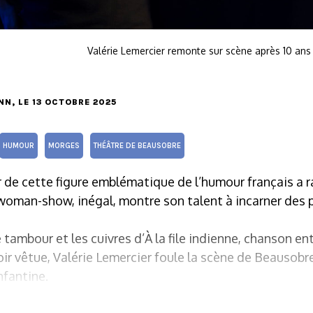
Valérie Lemercier remonte sur scène après 10 an
NN
, LE 13 OCTOBRE 2025
HUMOUR
MORGES
THÉÂTRE DE BEAUSOBRE
r de cette figure emblématique de l’humour français a r
-woman-show, inégal, montre son talent à incarner des
e tambour et les cuivres d’À la file indienne, chanson e
ir vêtue, Valérie Lemercier foule la scène de Beausobre
nfantine.