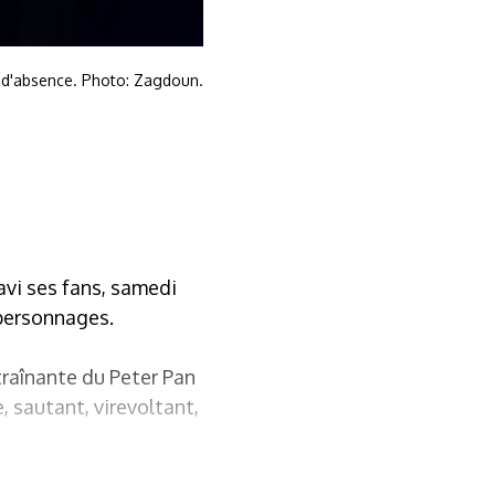
s d'absence. Photo: Zagdoun.
avi ses fans, samedi
 personnages.
ntraînante du Peter Pan
, sautant, virevoltant,