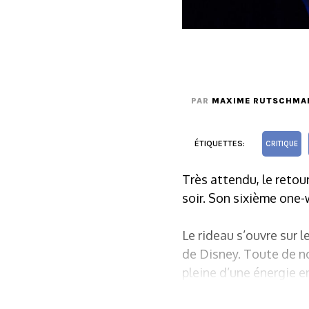
PAR
MAXIME RUTSCHMA
ÉTIQUETTES:
CRITIQUE
Très attendu, le retou
soir. Son sixième one
Le rideau s’ouvre sur l
de Disney. Toute de no
pleine d’une énergie e