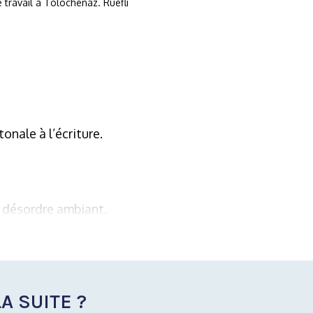
 travail à Tolochenaz. Ruefli
onale à l’écriture.
u désordre ambiant.
A SUITE ?