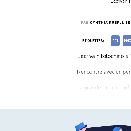
L’écrivain
PAR
CYNTHIA RUEFLI
, L
ÉTIQUETTES:
ART
PRIX
L’écrivain tolochinois
Rencontre avec un per
La grande table rempli