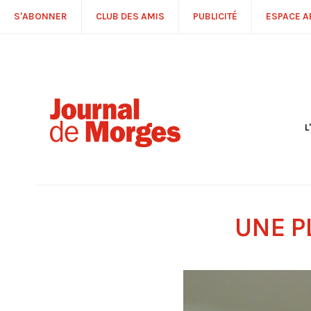
S'ABONNER
CLUB DES AMIS
PUBLICITÉ
ESPACE 
L
S
R
P
É
T
UNE P
C
P