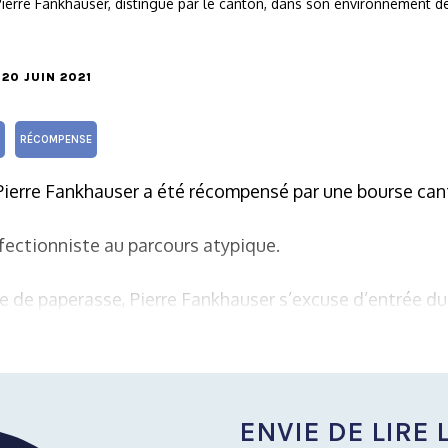
 Pierre Fankhauser, distingué par le canton, dans son environnement de
E 20 JUIN 2021
RÉCOMPENSE
 Pierre Fankhauser a été récompensé par une bourse cant
fectionniste au parcours atypique.
e de paperasse, Pierre Fankhauser s’excuse d’entrée d
ENVIE DE LIRE L