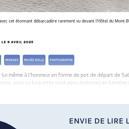
avec cet étonnant débarcadère rarement vu devant l'Hôtel du Mont-B
, LE 9 AVRIL 2025
MORGES
MUSÉE BOLLE
PHOTOGRAPHIE
 lui même à l’honneur en forme de pot de départ de Sal
ions sous sa baguette sont ainsi (re)mises en lumière ju
ENVIE DE LIRE L