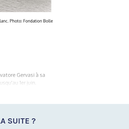
lanc. Photo: Fondation Bolle
vatore Gervasi à sa
squ'au 1er juin.
A SUITE ?