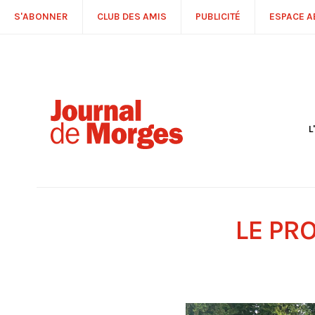
S'ABONNER
CLUB DES AMIS
PUBLICITÉ
ESPACE 
L
S
R
P
É
T
LE PR
C
P