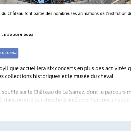
s du Château font partie des nombreuses animations de l’institution d
, LE 22 JUIN 2023
LA SARRAZ
 idyllique accueillera six concerts en plus des activités 
les collections historiques et le musée du cheval.
ouffle sur le Château de La Sarraz, dont le parcours m
dans un site qui cherche à améliorer l’accueil chaque