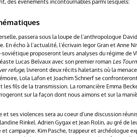
t, des évènements incontournables parmi lesquels:
thématiques
erselle, passera sous la loupe de l’anthropologue David
ine. En écho à l’actualité, l’écrivain Iegor Gran et Anne N
-soviétique proposeront leurs analyses du régime de Vl
inéaste Lucas Belvaux avec son premier roman
Les Tour
ver refuge
, livreront deux récits haletants où la menac
mémoire, Lola Lafon et Joachim Schnerf se confrontero
t les fils de la transmission. La romancière Emma Becke
rrogeront sur la façon dont nous aimons et sur la maniè
 et ses violences sera au coeur d’une discussion réun
landine Rinkel. Adrien Gygax et Jean Rolin, au gré de leu
e et campagne. Kim Pasche, trappeur et archéologue ex