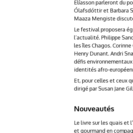
Elíasson parleront du p
Ólafsdóttir et Barbara 
Maaza Mengiste discutero
Le festival proposera é
l’actualité. Philippe Sa
les îles Chagos. Corinne
Henry Dunant. Andri Snæ
défis environnementaux a
identités afro-européenn
Et, pour celles et ceux q
dirigé par Susan Jane Gi
Nouveautés
Le livre sur les quais e
et gourmand en compagn