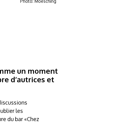
Photo: Moesching
 comme un moment
re d’autrices et
 discussions
ublier les
ure du bar «Chez