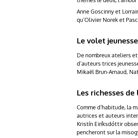
thèmes le deuil, l’amour 
Anne Goscinny et Lorrain
qu’Olivier Norek et Pasc
Le volet jeunesse
De nombreux ateliers et 
d’auteurs·trices jeuness
Mikaël Brun-Arnaud, Na
Les richesses de 
Comme d’habitude, la m
autrices et auteurs inte
Kristín Eiríksdóttir obse
pencheront sur la misogy