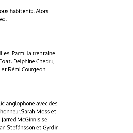
ous habitent». Alors
e».
les. Parmi la trentaine
 Coat, Delphine Chedru,
 et Rémi Courgeon.
lic anglophone avec des
l’honneur.Sarah Moss et
et Jarred McGinnis se
man Stefánsson et Gyrdir