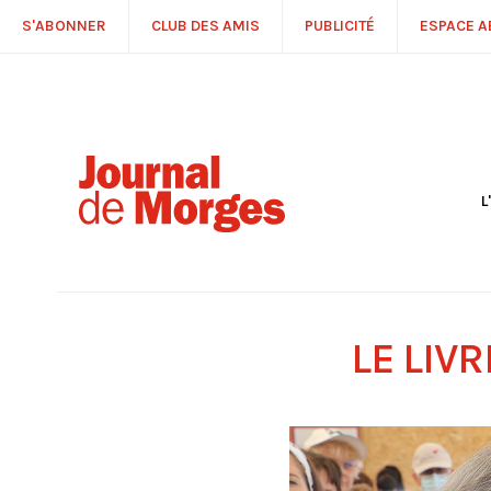
S'ABONNER
CLUB DES AMIS
PUBLICITÉ
ESPACE 
L
S
R
P
É
T
LE LIV
C
P