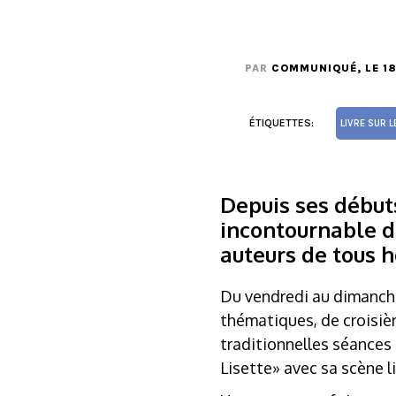
PAR
COMMUNIQUÉ
, LE 
ÉTIQUETTES:
LIVRE SUR L
Depuis ses début
incontournable de
auteurs de tous h
Du vendredi au dimanche,
thématiques, de croisière
traditionnelles séances
Lisette» avec sa scène li