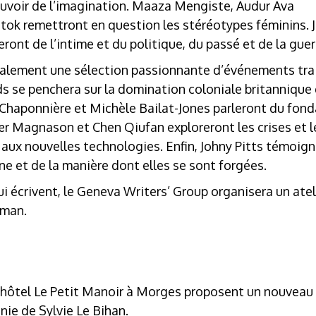
ouvoir de l’imagination. Maaza Mengiste, Audur Ava
Stok remettront en question les stéréotypes féminins. 
nt de l’intime et du politique, du passé et de la guer
galement une sélection passionnante d’événements trait
nds se penchera sur la domination coloniale britannique 
 Chaponnière et Michèle Bailat-Jones parleront du fond
r Magnason et Chen Qiufan exploreront les crises et l
ux nouvelles technologies. Enfin, Johny Pitts témoigne
e et de la manière dont elles se sont forgées.
ui écrivent, le Geneva Writers’ Group organisera un atel
lman.
t l’hôtel Le Petit Manoir à Morges proposent un nouveau
ie de Sylvie Le Bihan.