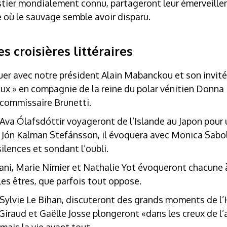
estier mondialement connu, partageront leur émerveille
 où le sauvage semble avoir disparu.
s croisières littéraires
uer avec notre président Alain Mabanckou et son invit
ux » en compagnie de la reine du polar vénitien Donna 
 commissaire Brunetti.
Ava Ólafsdóttir voyageront de l’Islande au Japon pour 
 à Jón Kalman Stefánsson, il évoquera avec Monica Sabo
ilences et sondant l’oubli.
ani, Marie Nimier et Nathalie Yot évoqueront chacune à
les êtres, que parfois tout oppose.
 Sylvie Le Bihan, discuteront des grands moments de l’
 Giraud et Gaëlle Josse plongeront «dans les creux de 