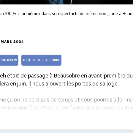
ion 100 % «Lui-même» dans son spectacle du même nom, joué à Beaus
1 MARS 2024
INTERVIEW
THÉÂTRE DE BEAUSOBRE
eh était de passage à Beausobre en avant-première du
era en juin. Il nous a ouvert les portes de sa loge.
e ça on ne perd pas de temps et vous pourrez aller mang
e reviens une fois. Mais ne me faites pas le coup des Amé