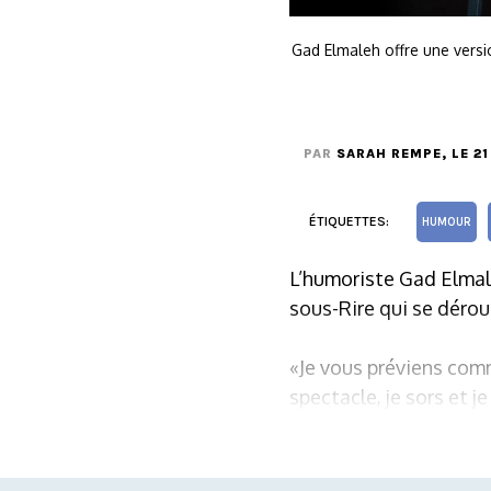
Gad Elmaleh offre une vers
PAR
SARAH REMPE
, LE 2
ÉTIQUETTES:
HUMOUR
L’humoriste Gad Elmal
sous-Rire qui se déroul
«Je vous préviens comm
spectacle, je sors et j