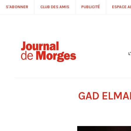
S'ABONNER
CLUB DES AMIS
PUBLICITÉ
ESPACE 
L
S
R
P
É
T
GAD ELMAL
C
P