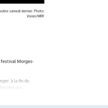
obre samedi dernier. Photo:
Voisin/MRF
 festival Morges-
er: à la fin du
ricains qui...