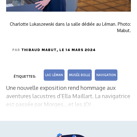
Charlotte Lukaszewski dans la salle dédiée au Léman. Photo:
Mabut.
PAR
THIBAUD MABUT
, LE 14 MARS 2024
LAC LÉMAN
MUSÉE BOLLE
NAVIGATION
ÉTIQUETTES:
Une nouvelle exposition rend hommage aux
aventures lacustres d’Ella Maillart. La navigatrice
est passée par Morges... et les JO!