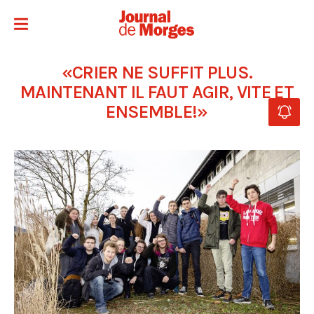
«CRIER NE SUFFIT PLUS.
MAINTENANT IL FAUT AGIR, VITE ET
ENSEMBLE!»