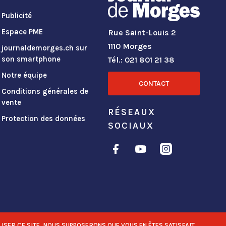
Publicité
Espace PME
Rue Saint-Louis 2
1110 Morges
journaldemorges.ch sur
son smartphone
Tél.: 021 801 21 38
Notre équipe
CONTACT
Conditions générales de
vente
RÉSEAUX
Protection des données
SOCIAUX
ISER CE SITE, NOUS SUPPOSERONS QUE VOUS EN ÊTES SATISFAIT.