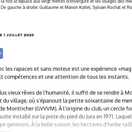
à la fois le biplace aux vingt mètres d’envergure et les visages des
. De gauche à droite: Guillaume et Manon Kuttel, Sylvain Rochat et R
LE 1 JUILLET 2023
R
vec les rapaces et sans moteur est une expérience «mag
t compétences et une attention de tous les instants.
plus vieux rêves de l’humanité, il suffit de se rendre à 
 du village, où s’épanouit la petite soixantaine de m
de Montricher (GVVVM). À l’origine du club, un cercle fo
uite installé sur la piste du pied du Jura en 1971. Laquel
e genevois. À la belle saison, les hectares d’herbe tail