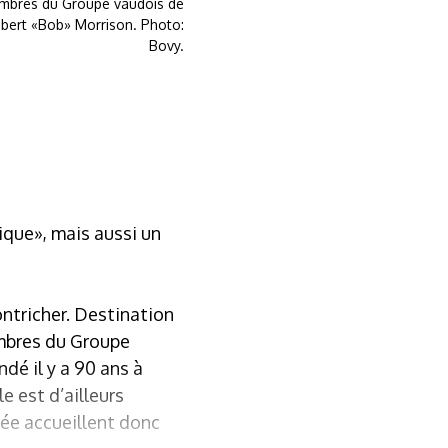
 membres du Groupe vaudois de
obert «Bob» Morrison. Photo:
Bovy.
ique», mais aussi un
Montricher. Destination
embres du Groupe
ndé il y a 90 ans à
le est d’ailleurs
lée accueillent donc