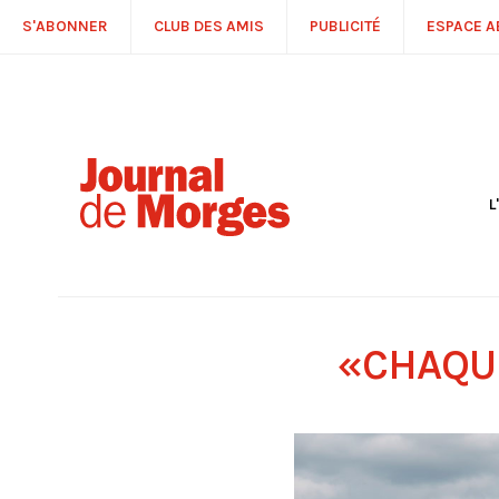
S'ABONNER
CLUB DES AMIS
PUBLICITÉ
ESPACE 
L
S
R
P
É
T
«CHAQUE
C
P