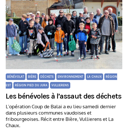
BÉNÉVOLAT
BIÈRE
DÉCHETS
ENVIRONNEMENT
LA CHAUX
RÉGION
EST
RÉGION PIED DU JURA
VULLIERENS
Les bénévoles à l’assaut des déchets
L’opération Coup de Balai a eu lieu samedi dernier
dans plusieurs communes vaudoises et
fribourgeoises. Récit entre Bière, Vullierens et La
Chaux.