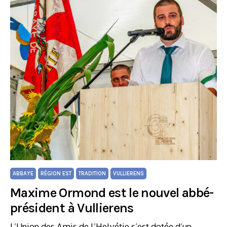
ABBAYE
RÉGION EST
TRADITION
VULLIERENS
Maxime Ormond est le nouvel abbé-
président à Vullierens
L’Union des Amis de l’Helvétie s’est dotée d’un