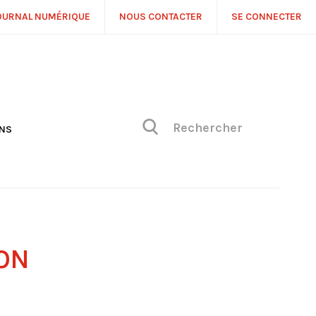
OURNAL NUMÉRIQUE
NOUS CONTACTER
SE CONNECTER
ONS
NS
ONIQUE DE PHILIPPE
H
 DE VUE
ION