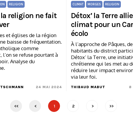
ION
RELIGION
CLIMAT
MORGES
RELIGION
a religion ne fait
Détox’ la Terre allie
ver
climat pour un C
écolo
s et églises de la région
ne baisse de fréquentation.
À l’approche de Pâques, de
atholique comme
habitants du district partic
, l’on se refuse pourtant à
Détox’ la Terre, une initiat
oir. Analyse du
chrétienne qui les met au d
e.
réduire leur impact envir
via leur foi.
UTSCHMANN
24 MAI 2024
THIBAUD MABUT
8
<<
<
1
2
>
>>