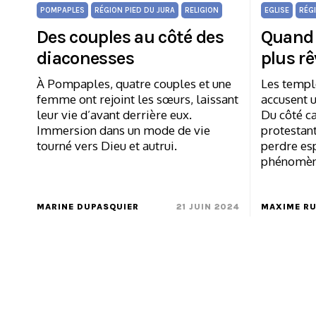
POMPAPLES
RÉGION PIED DU JURA
RELIGION
EGLISE
RÉG
Des couples au côté des
Quand l
diaconesses
plus rê
À Pompaples, quatre couples et une
Les temple
femme ont rejoint les sœurs, laissant
accusent u
leur vie d’avant derrière eux.
Du côté c
Immersion dans un mode de vie
protestant
tourné vers Dieu et autrui.
perdre esp
phénomèn
MARINE DUPASQUIER
21 JUIN 2024
MAXIME R