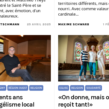
territoires différents, mais 
tré le Saint-Père et se
nourri. Avec comme valeur
nt, avec émotion, d’un
cardinale…
aleureux.
UTSCHMANN
25 AVRIL 2025
MAXIME SCHWARB
1 F
IGNY
RÉGION OUEST
RELIGION
EGLISE
RELIGION
SOLIDARITÉ
ents ans
«On donne, mais 
gélisme local
reçoit tant!»