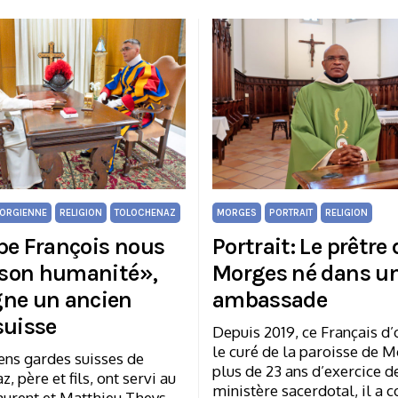
ORGIENNE
RELIGION
TOLOCHENAZ
MORGES
PORTRAIT
RELIGION
pe François nous
Portrait: Le prêtre 
t son humanité»,
Morges né dans u
ne un ancien
ambassade
suisse
Depuis 2019, ce Français d’
le curé de la paroisse de M
ens gardes suisses de
plus de 23 ans d’exercice d
, père et fils, ont servi au
ministère sacerdotal, il a 
aurent et Matthieu Theys