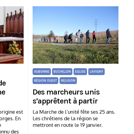
AUBONNE
BUCHILLON
EGLISE
LAVIGNY
de
RÉGION OUEST
RELIGION
ne
Des marcheurs unis
s’apprêtent à partir
origine est
La Marche de l’unité fête ses 25 ans.
orges. En
Les chrétiens de la région se
e
mettront en route le 19 janvier.
connu des