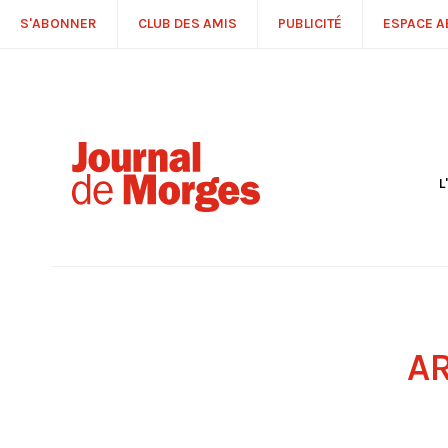
S'ABONNER
CLUB DES AMIS
PUBLICITÉ
ESPACE 
L
S
R
P
É
T
C
P
A