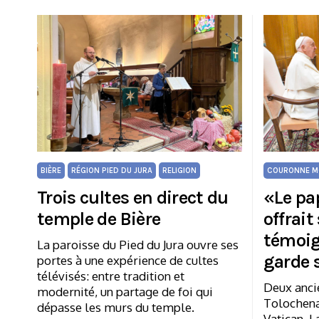
BIÈRE
RÉGION PIED DU JURA
RELIGION
COURONNE M
Trois cultes en direct du
«Le pa
temple de Bière
offrai
témoig
La paroisse du Pied du Jura ouvre ses
garde 
portes à une expérience de cultes
télévisés: entre tradition et
Deux anci
modernité, un partage de foi qui
Tolochenaz
dépasse les murs du temple.
Vatican. L