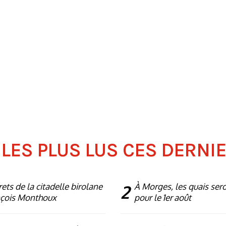
 LES PLUS LUS CES DERNI
rets de la citadelle birolane
2
À Morges, les quais ser
nçois Monthoux
pour le 1er août