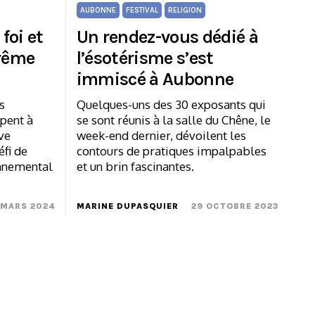
AUBONNE
FESTIVAL
RELIGION
 foi et
Un rendez-vous dédié à
arême
l’ésotérisme s’est
immiscé à Aubonne
s
Quelques-uns des 30 exposants qui
ipent à
se sont réunis à la salle du Chêne, le
ive
week-end dernier, dévoilent les
éfi de
contours de pratiques impalpables
onnemental
et un brin fascinantes.
 MARS 2024
MARINE DUPASQUIER
29 OCTOBRE 2023