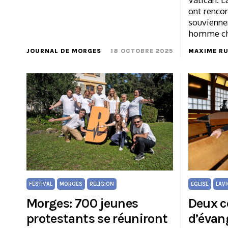
ont rencon
souvienne
homme ch
JOURNAL DE MORGES
18 OCTOBRE 2025
MAXIME R
FESTIVAL
MORGES
RELIGION
EGLISE
LAV
Morges: 700 jeunes
Deux c
protestants se réuniront
d’évan