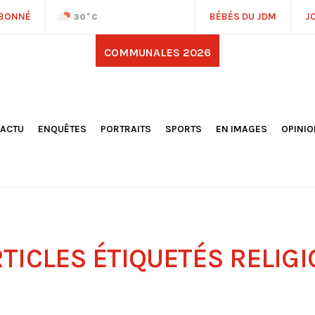
ABONNÉ
BÉBÉS DU JDM
J
30
°C
COMMUNALES 2026
'ACTU
ENQUÊTES
PORTRAITS
SPORTS
EN IMAGES
OPINI
OCIÉTÉ
FOOTBALL
DÉCOUVERTE DE NOS
DESSI
EPORTAGES
OMNISPORTS
VILLES ET VILLAGES
ÉDITOS
OLITIQUE
RÉSULTATS / CLASSEMENTS
GALERIES PHOTOS
LA CHR
LECTIONS 2026
PARIS 2024
VIDÉOS
DUBAT
ERROIR
POINTS
ULTURE
LANÈTE
RTICLES ÉTIQUETÉS
RELIG