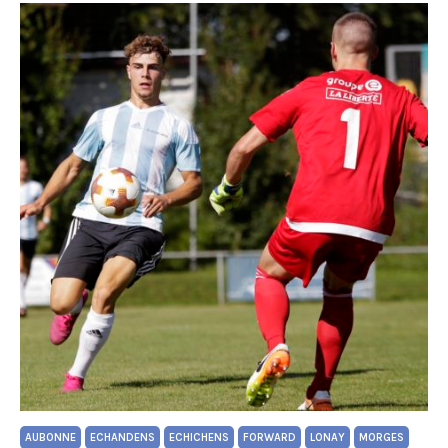
AUBONNE
ECHANDENS
ECHICHENS
FORWARD
LONAY
MORGES