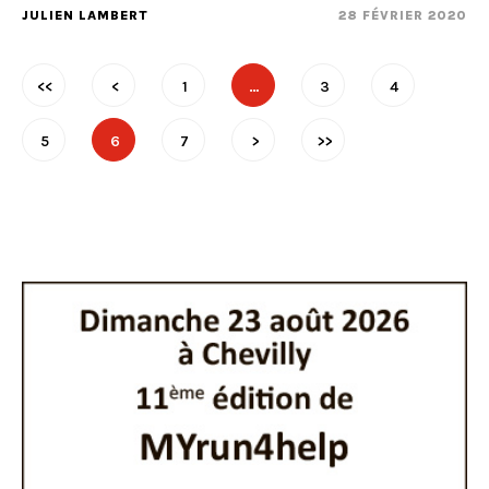
JULIEN LAMBERT
28 FÉVRIER 2020
<<
<
1
…
3
4
5
6
7
>
>>