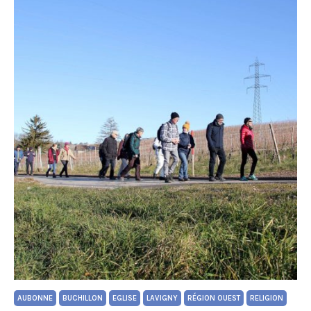
AUBONNE
BUCHILLON
EGLISE
LAVIGNY
RÉGION OUEST
RELIGION