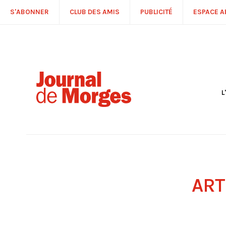
S'ABONNER
CLUB DES AMIS
PUBLICITÉ
ESPACE 
L
S
R
P
É
T
C
P
ART