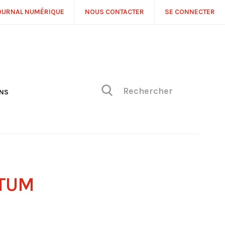
OURNAL NUMÉRIQUE
NOUS CONTACTER
SE CONNECTER
ONS
NS
ONIQUE DE PHILIPPE
H
 DE VUE
TUM