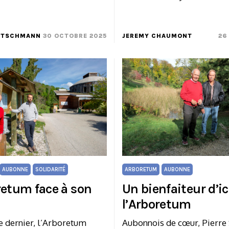
UTSCHMANN
30 OCTOBRE 2025
JEREMY CHAUMONT
26
AUBONNE
SOLIDARITÉ
ARBORETUM
AUBONNE
retum face à son
Un bienfaiteur d’ic
n
l’Arboretum
e dernier, l’Arboretum
Aubonnois de cœur, Pierre 