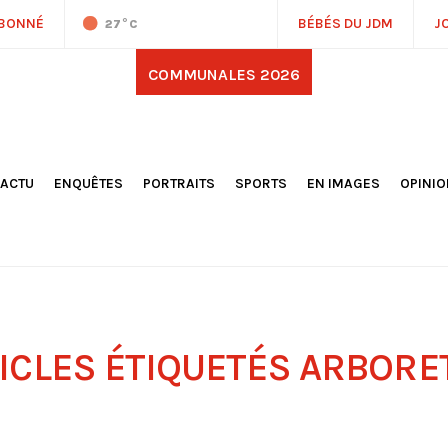
ABONNÉ
BÉBÉS DU JDM
J
27
°C
COMMUNALES 2026
'ACTU
ENQUÊTES
PORTRAITS
SPORTS
EN IMAGES
OPINI
OCIÉTÉ
FOOTBALL
DÉCOUVERTE DE NOS
DESSI
EPORTAGES
OMNISPORTS
VILLES ET VILLAGES
ÉDITOS
OLITIQUE
RÉSULTATS / CLASSEMENTS
GALERIES PHOTOS
LA CHR
LECTIONS 2026
PARIS 2024
VIDÉOS
DUBAT
ERROIR
POINTS
ULTURE
LANÈTE
ICLES ÉTIQUETÉS
ARBORE