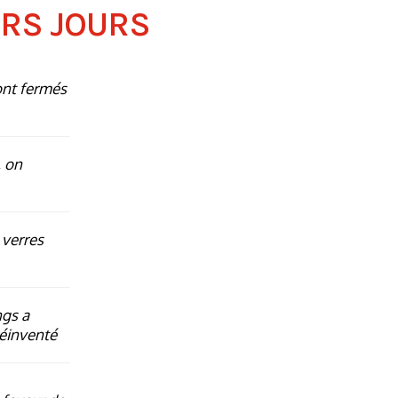
ERS JOURS
ont fermés
 on
 verres
ngs a
réinventé