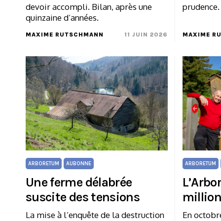
devoir accompli. Bilan, après une
prudence.
quinzaine d’années.
MAXIME RUTSCHMANN
11 JUIN 2026
MAXIME R
ARBORETUM
AUBONNE
ARBORETUM
Une ferme délabrée
L’Arbo
suscite des tensions
millio
La mise à l’enquête de la destruction
En octobr