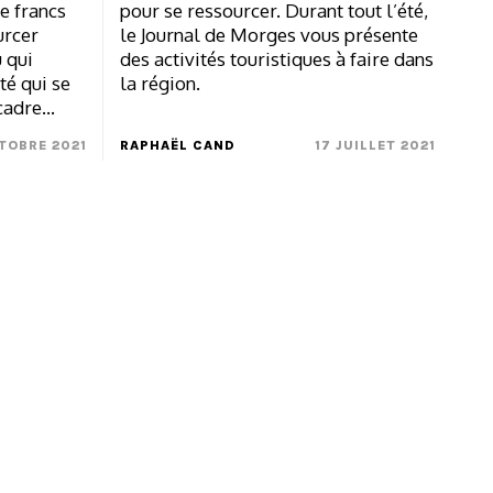
de francs
pour se ressourcer. Durant tout l’été,
urcer
le Journal de Morges vous présente
 qui
des activités touristiques à faire dans
té qui se
la région.
cadre…
TOBRE 2021
RAPHAËL CAND
17 JUILLET 2021