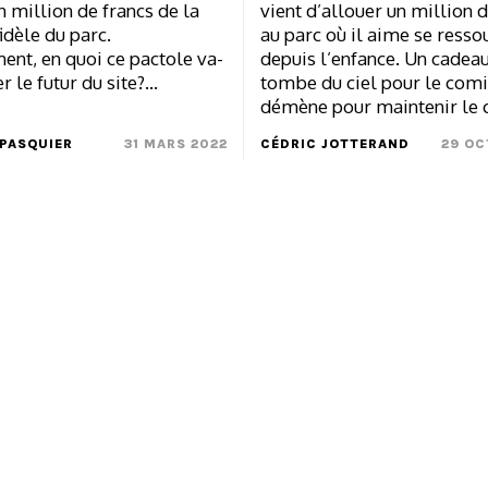
n million de francs de la
vient d’allouer un million 
fidèle du parc.
au parc où il aime se resso
ent, en quoi ce pactole va-
depuis l’enfance. Un cadeau
er le futur du site?…
tombe du ciel pour le comi
démène pour maintenir le 
PASQUIER
31 MARS 2022
CÉDRIC JOTTERAND
29 OC