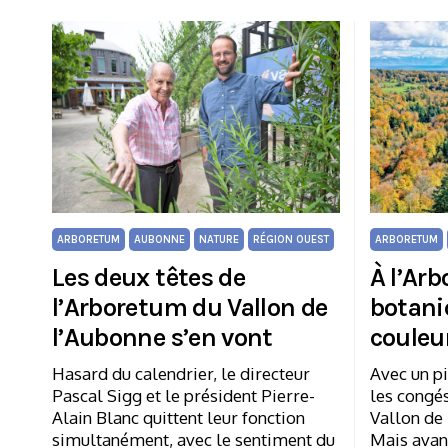
ARBORETUM
AUBONNE
NATURE
RÉGION OUEST
ARBORETUM
Les deux têtes de
À l’Arb
l’Arboretum du Vallon de
botani
l’Aubonne s’en vont
couleur
Hasard du calendrier, le directeur
Avec un pi
Pascal Sigg et le président Pierre-
les congé
Alain Blanc quittent leur fonction
Vallon de 
simultanément, avec le sentiment du
Mais avanc