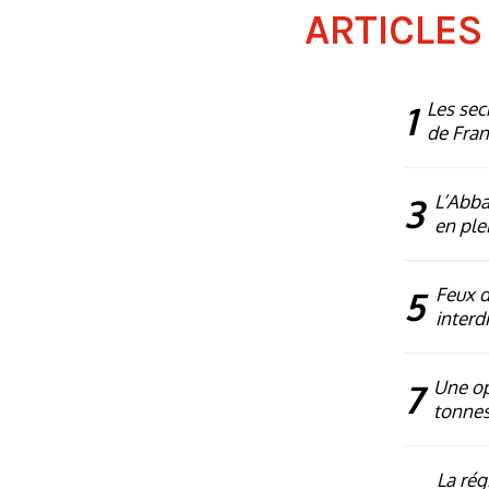
ARTICLES
1
Les sec
de Fra
3
L’Abba
en plei
5
Feux d’
interdi
7
Une op
tonnes
La rég