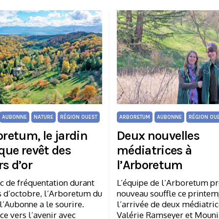
AUBONNE
NATURE
RÉGION OUEST
ARBORETUM
AUBONNE
RÉGION OU
oretum, le jardin
Deux nouvelles
que revêt des
médiatrices à
s d’or
l’Arboretum
c de fréquentation durant
L’équipe de l’Arboretum p
s d’octobre, l’Arboretum du
nouveau souffle ce printem
l’Aubonne a le sourire.
l’arrivée de deux médiatric
e vers l’avenir avec
Valérie Ramseyer et Mouni