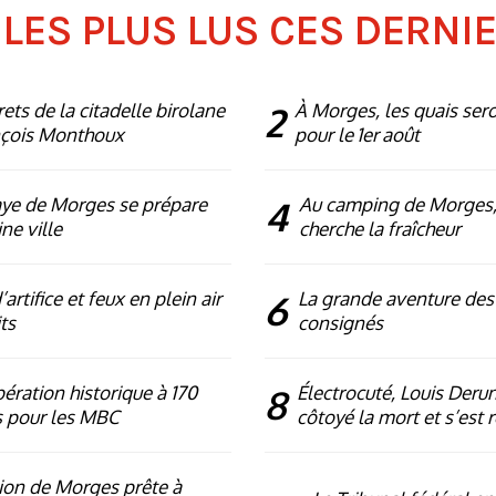
 LES PLUS LUS CES DERNI
rets de la citadelle birolane
2
À Morges, les quais ser
nçois Monthoux
pour le 1er août
ye de Morges se prépare
4
Au camping de Morges,
ne ville
cherche la fraîcheur
artifice et feux en plein air
6
La grande aventure des
ts
consignés
ération historique à 170
8
Électrocuté, Louis Deru
 pour les MBC
côtoyé la mort et s’est 
ion de Morges prête à