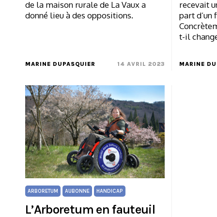
de la maison rurale de La Vaux a
recevait u
donné lieu à des oppositions.
part d’un 
Concrètem
t-il chang
MARINE DUPASQUIER
14 AVRIL 2023
MARINE DU
ARBORETUM
AUBONNE
HANDICAP
L’Arboretum en fauteuil