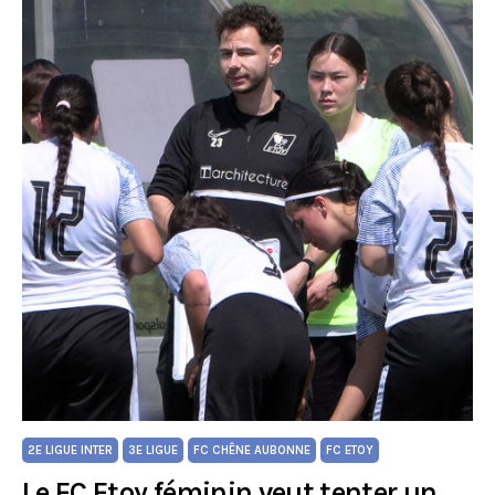
2E LIGUE INTER
3E LIGUE
FC CHÊNE AUBONNE
FC ETOY
Le FC Etoy féminin veut tenter un