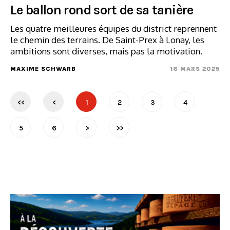
Le ballon rond sort de sa tanière
Les quatre meilleures équipes du district reprennent
le chemin des terrains. De Saint-Prex à Lonay, les
ambitions sont diverses, mais pas la motivation.
MAXIME SCHWARB
16 MARS 2025
<<
<
1
2
3
4
5
6
>
>>