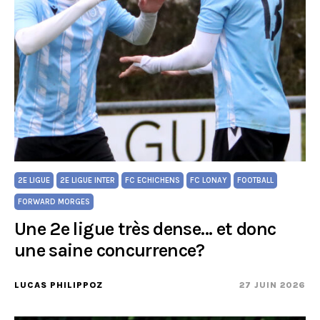
2E LIGUE
2E LIGUE INTER
FC ECHICHENS
FC LONAY
FOOTBALL
FORWARD MORGES
Une 2e ligue très dense… et donc
une saine concurrence?
LUCAS PHILIPPOZ
27 JUIN 2026