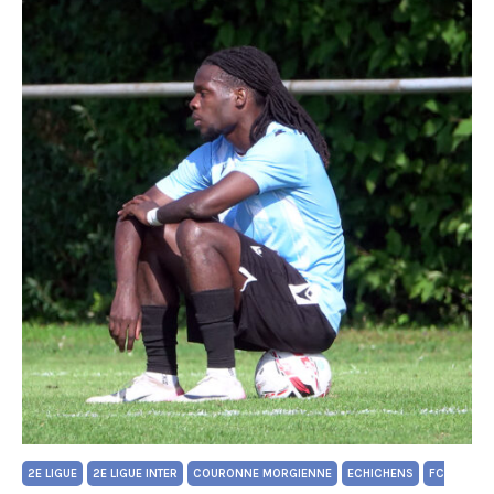
2E LIGUE
2E LIGUE INTER
COURONNE MORGIENNE
ECHICHENS
FC