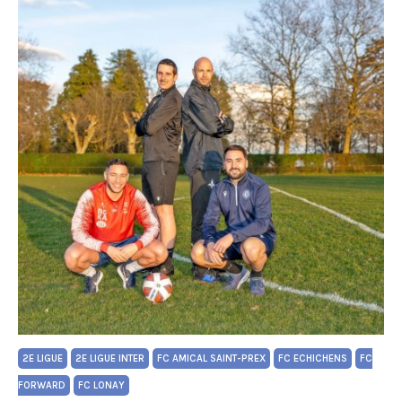
2E LIGUE
2E LIGUE INTER
FC AMICAL SAINT-PREX
FC ECHICHENS
FC
FORWARD
FC LONAY