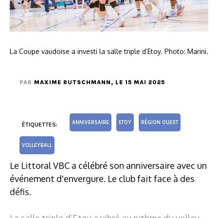
La Coupe vaudoise a investi la salle triple d’Etoy. Photo: Marini.
PAR
MAXIME RUTSCHMANN
, LE 15 MAI 2025
ANNIVERSAIRE
ETOY
RÉGION OUEST
ÉTIQUETTES:
VOLLEYBALL
Le Littoral VBC a célébré son anniversaire avec un
événement d'envergure. Le club fait face à des
défis.
La salle triple d’Etoy a vibré au rythme du volley,