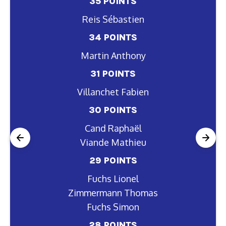
35 POINTS
35 POINTS
Reis Sébastien
Reis Sébastien
34 POINTS
34 POINTS
Martin Anthony
Martin Anthony
31 POINTS
31 POINTS
Villanchet Fabien
Villanchet Fabien
30 POINTS
30 POINTS
Cand Raphaël
Cand Raphaël
Viande Mathieu
Viande Mathieu
29 POINTS
29 POINTS
Fuchs Lionel
Fuchs Lionel
Zimmermann Thomas
Zimmermann Thomas
Fuchs Simon
Fuchs Simon
28 POINTS
28 POINTS