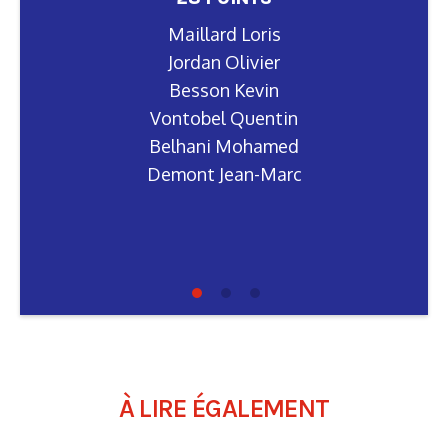
Maillard Loris
Maillard Loris
Jordan Olivier
Jordan Olivier
Besson Kevin
Besson Kevin
Vontobel Quentin
Vontobel Quentin
Belhani Mohamed
Belhani Mohamed
Demont Jean-Marc
Demont Jean-Marc
À LIRE ÉGALEMENT