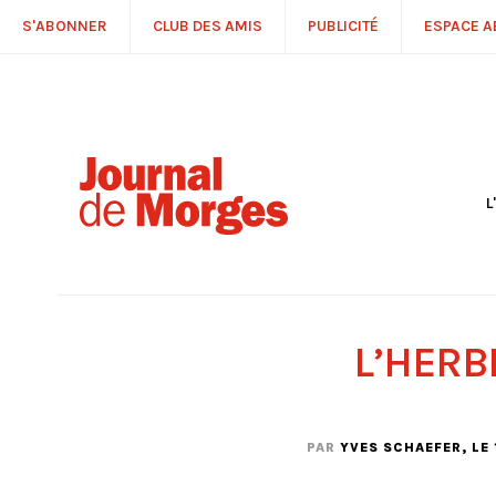
S'ABONNER
CLUB DES AMIS
PUBLICITÉ
ESPACE 
L
S
R
P
É
T
L’HERB
C
P
PAR
YVES SCHAEFER
, LE