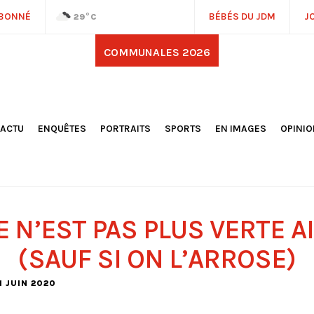
ABONNÉ
BÉBÉS DU JDM
J
29
°C
COMMUNALES 2026
'ACTU
ENQUÊTES
PORTRAITS
SPORTS
EN IMAGES
OPINI
OCIÉTÉ
FOOTBALL
DÉCOUVERTE DE NOS
DESSI
EPORTAGES
OMNISPORTS
VILLES ET VILLAGES
ÉDITOS
OLITIQUE
RÉSULTATS / CLASSEMENTS
GALERIES PHOTOS
LA CHR
LECTIONS 2026
PARIS 2024
VIDÉOS
DUBAT
ERROIR
POINTS
E N’EST PAS PLUS VERTE A
ULTURE
LANÈTE
(SAUF SI ON L’ARROSE)
 1 JUIN 2020