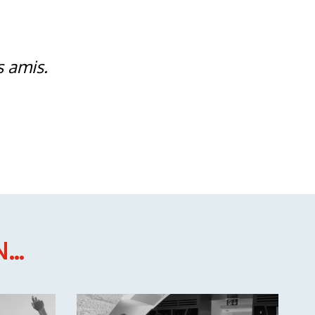
s amis.
...