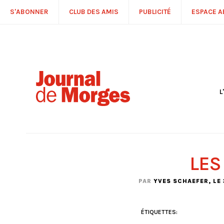
S'ABONNER
CLUB DES AMIS
PUBLICITÉ
ESPACE 
L
S
R
P
É
T
LES
C
P
PAR
YVES SCHAEFER
, LE
ÉTIQUETTES: