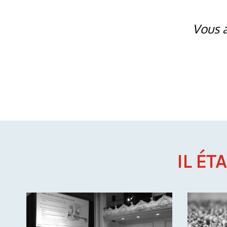
Vous a
IL ÉT