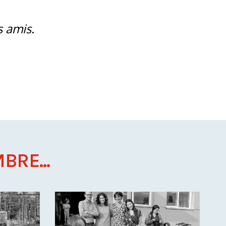
s amis.
BRE...