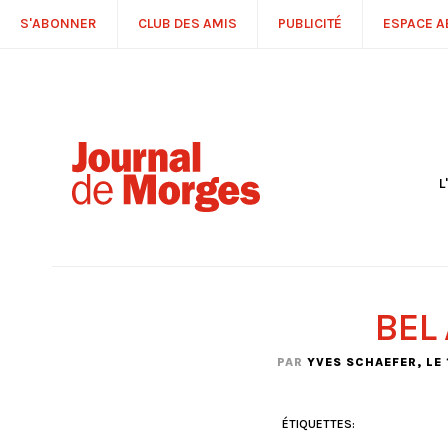
S'ABONNER
CLUB DES AMIS
PUBLICITÉ
ESPACE 
L
S
R
P
É
T
BEL
C
P
PAR
YVES SCHAEFER
, LE
ÉTIQUETTES: