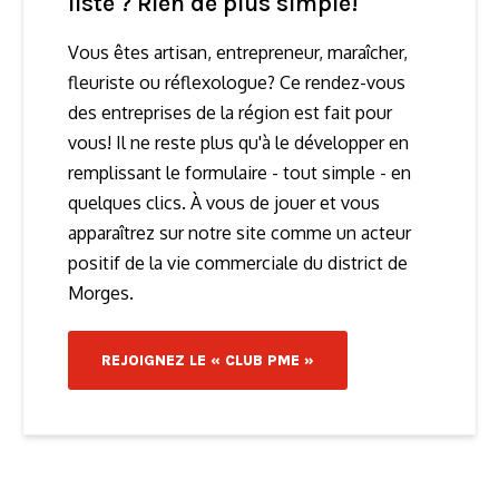
Employé·e·s :
liste ? Rien de plus simple!
Tél. :
Vous êtes artisan, entrepreneur, maraîcher,
E-mail :
Site web :
fleuriste ou réflexologue? Ce rendez-vous
des entreprises de la région est fait pour
vous! Il ne reste plus qu'à le développer en
remplissant le formulaire - tout simple - en
quelques clics. À vous de jouer et vous
apparaîtrez sur notre site comme un acteur
positif de la vie commerciale du district de
Morges.
REJOIGNEZ LE « CLUB PME »