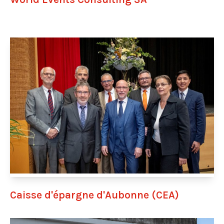
Année de création :
Responsable :
Employé·e·s :
Tél. :
E-mail :
Site web :
Caisse d'épargne d'Aubonne (CEA)