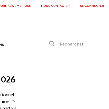
OURNAL NUMÉRIQUE
NOUS CONTACTER
SE CONNECTER
ONS
NS
ONIQUE DE PHILIPPE
H
 DE VUE
2026
itionnel
uniors D.
e parfois