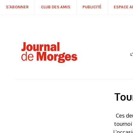
S'ABONNER
CLUB DES AMIS
PUBLICITÉ
ESPACE 
L
S
R
P
É
T
Tou
C
P
Ces deu
tournoi 
L’occasi