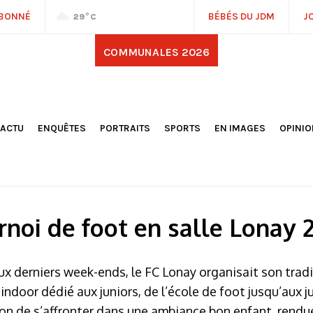
ABONNÉ
BÉBÉS DU JDM
J
29
°C
COMMUNALES 2026
'ACTU
ENQUÊTES
PORTRAITS
SPORTS
EN IMAGES
OPINI
OCIÉTÉ
FOOTBALL
DÉCOUVERTE DE NOS
DESSI
EPORTAGES
OMNISPORTS
VILLES ET VILLAGES
ÉDITOS
OLITIQUE
RÉSULTATS / CLASSEMENTS
GALERIES PHOTOS
LA CHR
LECTIONS 2026
PARIS 2024
VIDÉOS
DUBAT
ERROIR
POINTS
rnoi de foot en salle Lonay 
ULTURE
LANÈTE
x derniers week-ends, le FC Lonay organisait son trad
indoor dédié aux juniors, de l’école de foot jusqu’aux j
on de s’affronter dans une ambiance bon enfant, rendu