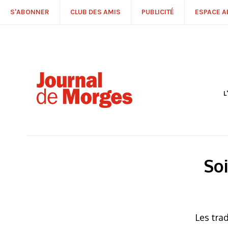
S'ABONNER
CLUB DES AMIS
PUBLICITÉ
ESPACE 
L
S
R
P
É
T
Soi
C
P
Les tra