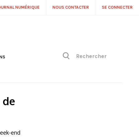
OURNAL NUMÉRIQUE
NOUS CONTACTER
SE CONNECTER
ONS
NS
ONIQUE DE PHILIPPE
H
 DE VUE
e de
week-end