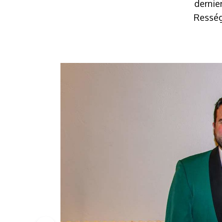
dernier
Resség