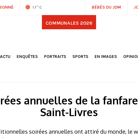
ABONNÉ
BÉBÉS DU JDM
J
17
°C
COMMUNALES 2026
'ACTU
ENQUÊTES
PORTRAITS
SPORTS
EN IMAGES
OPINI
OCIÉTÉ
FOOTBALL
DÉCOUVERTE DE NOS
DESSI
EPORTAGES
OMNISPORTS
VILLES ET VILLAGES
ÉDITOS
OLITIQUE
RÉSULTATS / CLASSEMENTS
GALERIES PHOTOS
LA CHR
LECTIONS 2026
PARIS 2024
VIDÉOS
DUBAT
ERROIR
POINTS
rées annuelles de la fanfar
ULTURE
LANÈTE
Saint-Livres
ditionnelles soirées annuelles ont attiré du monde, le 