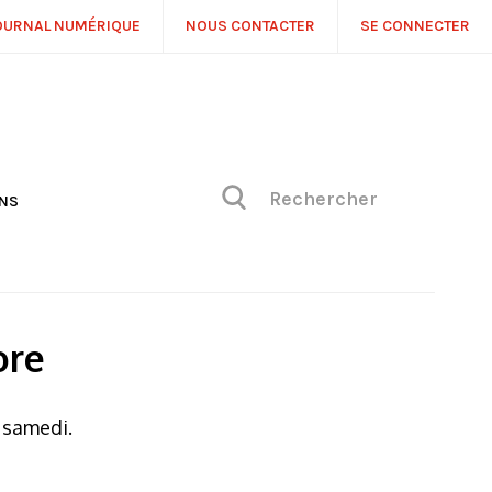
OURNAL NUMÉRIQUE
NOUS CONTACTER
SE CONNECTER
ONS
NS
ONIQUE DE PHILIPPE
H
 DE VUE
ore
 samedi.