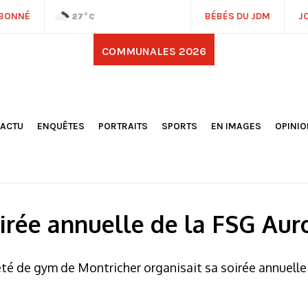
ABONNÉ
BÉBÉS DU JDM
J
27
°C
COMMUNALES 2026
'ACTU
ENQUÊTES
PORTRAITS
SPORTS
EN IMAGES
OPINI
OCIÉTÉ
FOOTBALL
DÉCOUVERTE DE NOS
DESSI
EPORTAGES
OMNISPORTS
VILLES ET VILLAGES
ÉDITOS
OLITIQUE
RÉSULTATS / CLASSEMENTS
GALERIES PHOTOS
LA CHR
LECTIONS 2026
PARIS 2024
VIDÉOS
DUBAT
ERROIR
POINTS
irée annuelle de la FSG Aur
ULTURE
LANÈTE
été de gym de Montricher organisait sa soirée annuelle