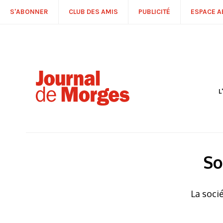
S'ABONNER
CLUB DES AMIS
PUBLICITÉ
ESPACE 
L
S
R
P
É
T
So
C
P
La soci