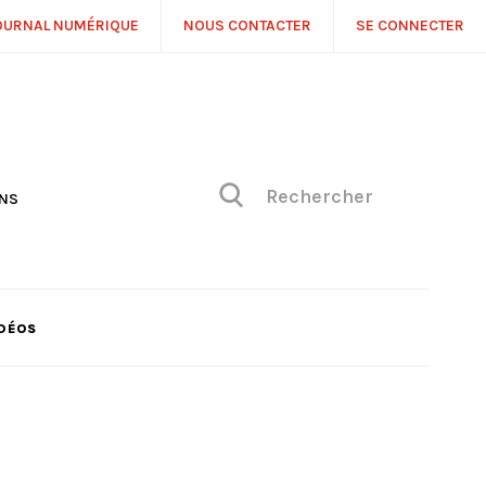
OURNAL NUMÉRIQUE
NOUS CONTACTER
SE CONNECTER
ONS
NS
ONIQUE DE PHILIPPE
H
 DE VUE
DÉOS