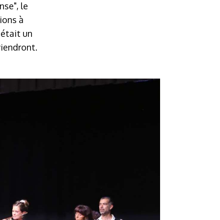
nse", le
ions à
 était un
viendront.