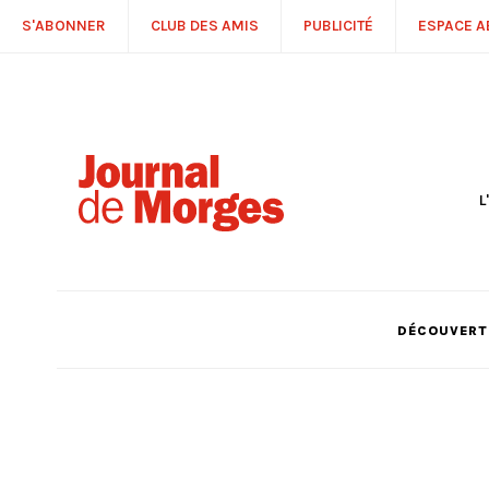
S'ABONNER
CLUB DES AMIS
PUBLICITÉ
ESPACE 
L
S
R
P
É
T
DÉCOUVERTE
C
P