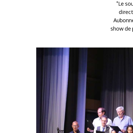
"Le sou
direc
Aubonne 
show de p