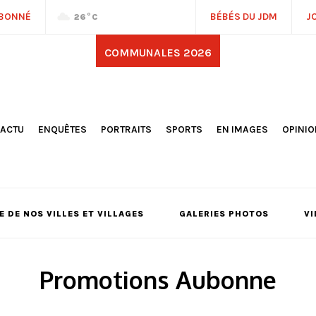
ABONNÉ
BÉBÉS DU JDM
J
26
°C
COMMUNALES 2026
'ACTU
ENQUÊTES
PORTRAITS
SPORTS
EN IMAGES
OPINI
OCIÉTÉ
FOOTBALL
DÉCOUVERTE DE NOS
DESSI
EPORTAGES
OMNISPORTS
VILLES ET VILLAGES
ÉDITOS
OLITIQUE
RÉSULTATS / CLASSEMENTS
GALERIES PHOTOS
LA CHR
LECTIONS 2026
PARIS 2024
VIDÉOS
DUBAT
ERROIR
POINTS
 DE NOS VILLES ET VILLAGES
GALERIES PHOTOS
VI
ULTURE
LANÈTE
Promotions Aubonne