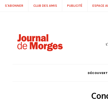
S'ABONNER
CLUB DES AMIS
PUBLICITÉ
ESPACE 
L
S
R
P
É
T
DÉCOUVERTE
C
P
Conc