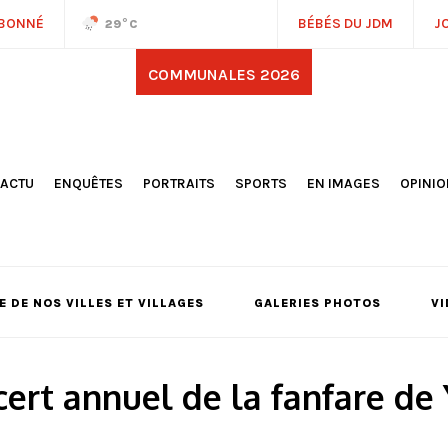
ABONNÉ
BÉBÉS DU JDM
J
29
°C
COMMUNALES 2026
'ACTU
ENQUÊTES
PORTRAITS
SPORTS
EN IMAGES
OPINI
OCIÉTÉ
FOOTBALL
DÉCOUVERTE DE NOS
DESSI
EPORTAGES
OMNISPORTS
VILLES ET VILLAGES
ÉDITOS
OLITIQUE
RÉSULTATS / CLASSEMENTS
GALERIES PHOTOS
LA CHR
LECTIONS 2026
PARIS 2024
VIDÉOS
DUBAT
ERROIR
POINTS
 DE NOS VILLES ET VILLAGES
GALERIES PHOTOS
VI
ULTURE
LANÈTE
ert annuel de la fanfare de