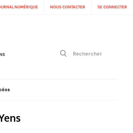
OURNAL NUMÉRIQUE
NOUS CONTACTER
SE CONNECTER
ONS
NS
ONIQUE DE PHILIPPE
H
 DE VUE
DÉOS
 Yens