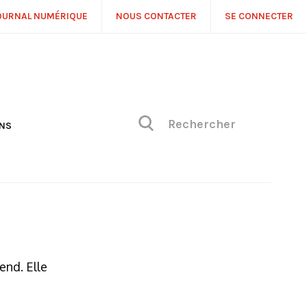
OURNAL NUMÉRIQUE
NOUS CONTACTER
SE CONNECTER
ONS
NS
ONIQUE DE PHILIPPE
H
 DE VUE
end. Elle