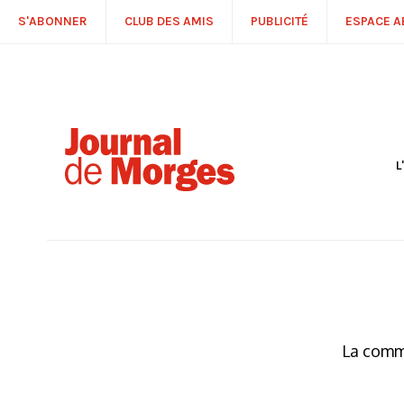
S'ABONNER
CLUB DES AMIS
PUBLICITÉ
ESPACE 
L
S
R
P
É
T
C
P
La commu