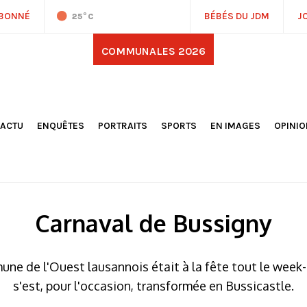
ABONNÉ
BÉBÉS DU JDM
J
25
°C
COMMUNALES 2026
'ACTU
ENQUÊTES
PORTRAITS
SPORTS
EN IMAGES
OPINI
OCIÉTÉ
FOOTBALL
DÉCOUVERTE DE NOS
DESSI
EPORTAGES
OMNISPORTS
VILLES ET VILLAGES
ÉDITOS
OLITIQUE
RÉSULTATS / CLASSEMENTS
GALERIES PHOTOS
LA CHR
LECTIONS 2026
PARIS 2024
VIDÉOS
DUBAT
ERROIR
POINTS
Carnaval de Bussigny
ULTURE
LANÈTE
ne de l'Ouest lausannois était à la fête tout le week-
s'est, pour l'occasion, transformée en Bussicastle.