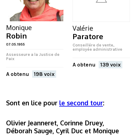
Monique
Valérie
Robin
Paratore
07.05.1955
Conseillére de vente,
employée administrative
Assesseure a la Justice de
Paix
A obtenu
139 voix
A obtenu
198 voix
Sont en lice pour
le second tour
:
FERMER
Olivier Jeanneret, Corinne Druey,
Déborah Sauge, Cyril Duc et Monique