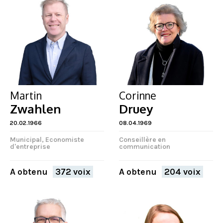
Martin
Corinne
Zwahlen
Druey
20.02.1966
08.04.1969
Municipal, Economiste
Conseillère en
d'entreprise
communication
A obtenu
372 voix
A obtenu
204 voix