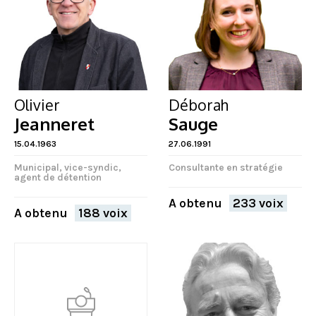
Olivier
Déborah
Jeanneret
Sauge
15.04.1963
27.06.1991
Municipal, vice-syndic,
Consultante en stratégie
agent de détention
A obtenu
233 voix
A obtenu
188 voix
FERMER