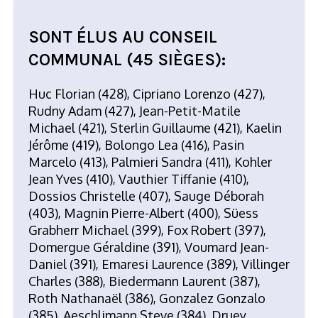
SONT ÉLUS AU CONSEIL
COMMUNAL (45 SIÈGES):
Huc Florian (428), Cipriano Lorenzo (427),
Rudny Adam (427), Jean-Petit-Matile
Michael (421), Sterlin Guillaume (421), Kaelin
Jérôme (419), Bolongo Lea (416), Pasin
Marcelo (413), Palmieri Sandra (411), Kohler
Jean Yves (410), Vauthier Tiffanie (410),
Dossios Christelle (407), Sauge Déborah
(403), Magnin Pierre-Albert (400), Süess
Grabherr Michael (399), Fox Robert (397),
Domergue Géraldine (391), Voumard Jean-
Daniel (391), Emaresi Laurence (389), Villinger
Charles (388), Biedermann Laurent (387),
Roth Nathanaël (386), Gonzalez Gonzalo
(385), Aeschlimann Steve (384), Druey