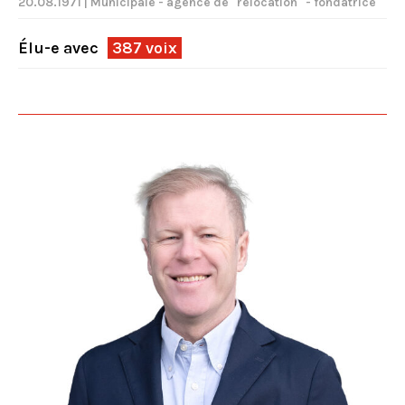
20.08.1971 | Municipale - agence de "relocation" - fondatrice
Élu-e avec
387 voix