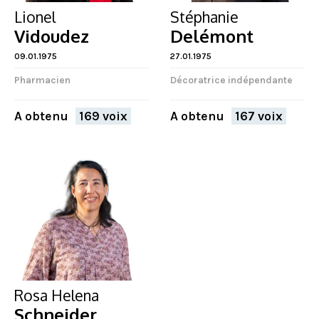
Lionel
Stéphanie
Vidoudez
Delémont
09.01.1975
27.01.1975
Pharmacien
Décoratrice indépendante
A obtenu
169 voix
A obtenu
167 voix
Rosa Helena
Schneider