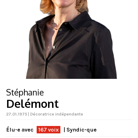
Stéphanie
Delémont
27.01.1975 | Décoratrice indépendante
Élu-e avec
167 voix
| Syndic-que