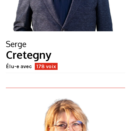
Serge
Cretegny
Élu-e avec
178 voix