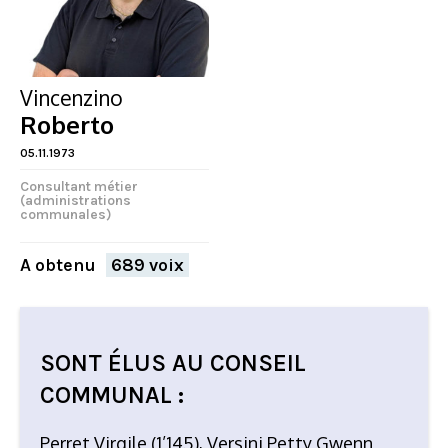
Vincenzino
Roberto
05.11.1973
Consultant métier
(administrations
communales)
A obtenu
689 voix
SONT ÉLUS AU CONSEIL
FERMER
COMMUNAL :
Perret Virgile (1’145), Versini Petty Gwenn