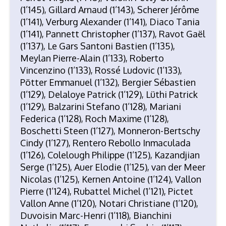
(1’145), Gillard Arnaud (1’143), Scherer Jérôme
(1’141), Verburg Alexander (1’141), Diaco Tania
(1’141), Pannett Christopher (1’137), Ravot Gaël
(1’137), Le Gars Santoni Bastien (1’135),
Meylan Pierre-Alain (1’133), Roberto
Vincenzino (1’133), Rossé Ludovic (1’133),
Pötter Emmanuel (1’132), Bergier Sébastien
(1’129), Delaloye Patrick (1’129), Lüthi Patrick
(1’129), Balzarini Stefano (1’128), Mariani
Federica (1’128), Roch Maxime (1’128),
Boschetti Steen (1’127), Monneron-Bertschy
Cindy (1’127), Rentero Rebollo Inmaculada
(1’126), Colelough Philippe (1’125), Kazandjian
Serge (1’125), Auer Elodie (1’125), van der Meer
Nicolas (1’125), Kernen Antoine (1’124), Vallon
Pierre (1’124), Rubattel Michel (1’121), Pictet
Vallon Anne (1’120), Notari Christiane (1’120),
Duvoisin Marc-Henri (1’118), Bianchini