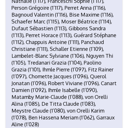
Nathalie (1’117), Franceschi Sophie (1’117),
Person Grégoire (1’117), Perret Anna (1’116),
Bagnoud Valentin (1’116), Bise Maxime (1’116),
Schaefer Marc (1’115), Moser Béatrice (1’114),
Dufaut Sébastien (1’113), Gibbons Sandra
(1’113), Perret Horace (1’113), Guérard Stéphane
(1’112), Chappuis Antoine (1’111), Panchaud
Christiane (1’111), Schaller Etienne (1’109),
Lambelet-Blanc Sylviane (1’106), Nguyen Thi
(1’105), Tredanari Grazia (1’104), Paolino
Grazia (1’101), Ihmle Pierre (1’097), Fitz Rainer
(1’097), Chomette Jacques (1’096), Querol
Jonatan (1’096), Robert Viviane (1’096), Canart
Damien (1’092), Ihmle Isabelle (1’090),
Matamby Marie-Claude (1’088), von Orelli
Alina (1’085), De Titta Claude (1’083),
Meystre Claude (1’080), von Orelli Karim
(1’078), Ben Hassena Meriam (1’062), Garraux
Aline (1’028)