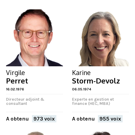
Virgile
Karine
Perret
Storm-Devolz
16.02.1976
06.05.1974
Directeur adjoint &
Experte en gestion et
consultant
finance (HEC, MBA)
A obtenu
973 voix
A obtenu
955 voix