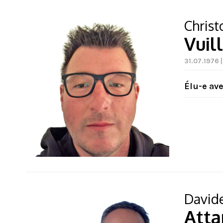
Chris
Vuil
31.07.1976 |
Élu-e av
David
Atta