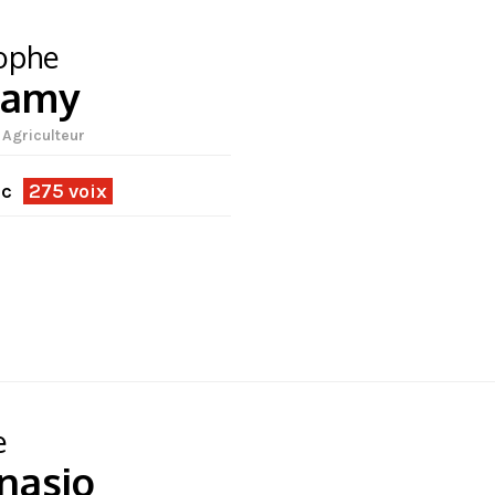
tophe
lamy
 Agriculteur
ec
275 voix
e
nasio