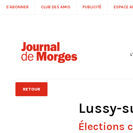
S'ABONNER
CLUB DES AMIS
PUBLICITÉ
ESPACE 
L
S
R
P
É
T
RETOUR
C
P
Lussy-s
Élections