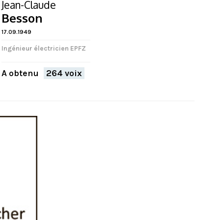
Jean-Claude
Besson
17.09.1949
Ingénieur électricien EPFZ
A obtenu
264 voix
FERMER