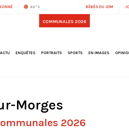
ABONNÉ
BÉBÉS DU JDM
J
20
°C
COMMUNALES 2026
'ACTU
ENQUÊTES
PORTRAITS
SPORTS
EN IMAGES
OPINI
OCIÉTÉ
FOOTBALL
DÉCOUVERTE DE NOS
DESSI
EPORTAGES
OMNISPORTS
VILLES ET VILLAGES
ÉDITOS
OLITIQUE
RÉSULTATS / CLASSEMENTS
GALERIES PHOTOS
LA CHR
LECTIONS 2026
PARIS 2024
VIDÉOS
DUBAT
ERROIR
POINTS
ULTURE
LANÈTE
ur-Morges
 communales 2026