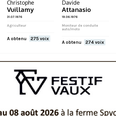
Christophe
Davide
Vuillamy
Attanasio
31.07.1976
19.06.1976
Agriculteur
Moniteur de conduite
auto/moto
A obtenu
275 voix
A obtenu
274 voix