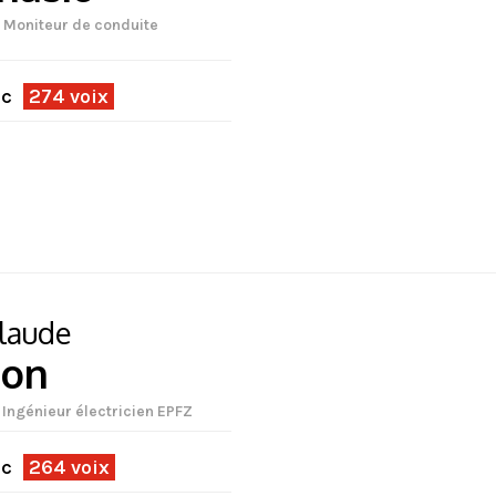
| Moniteur de conduite
ec
274 voix
laude
son
 Ingénieur électricien EPFZ
ec
264 voix