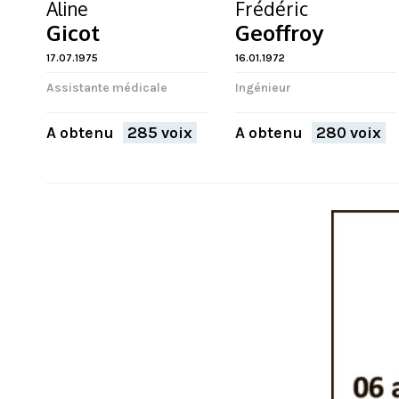
Aline
Frédéric
Gicot
Geoffroy
17.07.1975
16.01.1972
Assistante médicale
Ingénieur
A obtenu
285 voix
A obtenu
280 voix