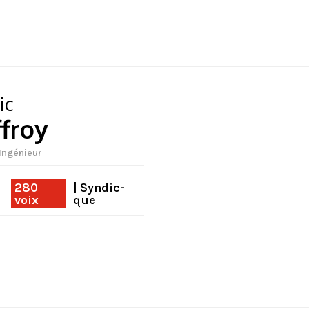
ic
froy
 Ingénieur
280
| Syndic-
voix
que