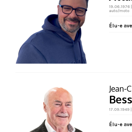
19.06.1976 
auto/moto
Élu-e av
Jean-C
Bes
17.09.1949 |
Élu-e av