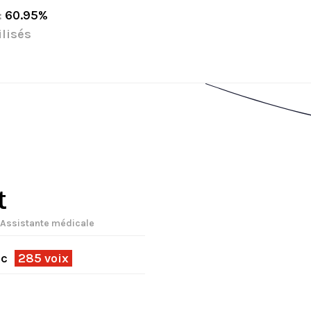
:
60.95%
lisés
t
| Assistante médicale
ec
285 voix